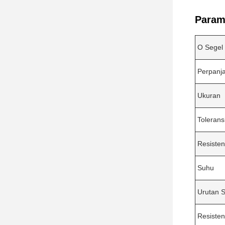
Parame
O Segel 
Perpanj
Ukuran
Tolerans
Resisten
Suhu
Urutan 
Resisten