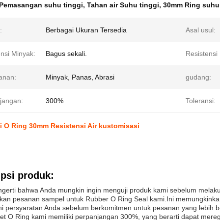
Pemasangan suhu tinggi
,
Tahan air Suhu tinggi
,
30mm Ring suhu 
:
Berbagai Ukuran Tersedia
Asal usul:
nsi Minyak:
Bagus sekali.
Resistensi 
anan:
Minyak, Panas, Abrasi
gudang:
jangan:
300%
Toleransi:
i O Ring 30mm Resistensi Air kustomisasi
psi produk:
gerti bahwa Anda mungkin ingin menguji produk kami sebelum melaku
an pesanan sampel untuk Rubber O Ring Seal kami.Ini memungkinka
 persyaratan Anda sebelum berkomitmen untuk pesanan yang lebih b
et O Ring kami memiliki perpanjangan 300%, yang berarti dapat mereg