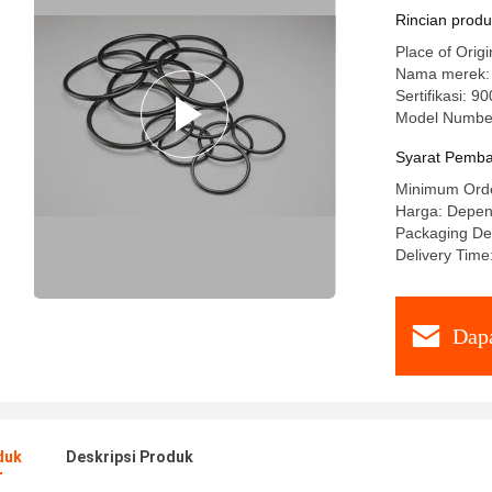
Rincian prod
Place of Orig
Nama merek:
Sertifikasi: 
Model Number
Syarat Pemba
Minimum Orde
Harga: Depen
Packaging Det
Delivery Time
Dapa
duk
Deskripsi Produk