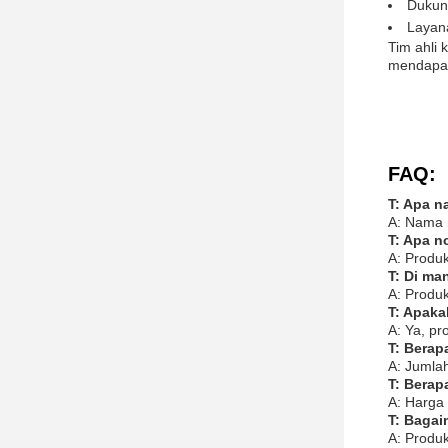
Dukun
Layan
Tim ahli
mendapat
FAQ:
T: Apa n
A: Nama 
T: Apa n
A: Produ
T: Di ma
A: Produk
T: Apaka
A: Ya, pr
T: Berap
A: Jumla
T: Berap
A: Harga
T: Baga
A: Produ