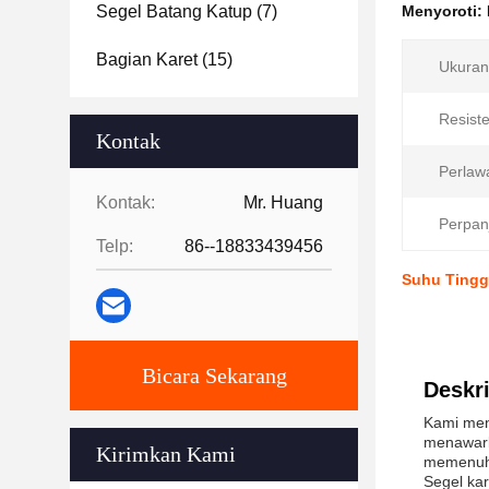
Segel Batang Katup
(7)
Menyoroti:
Bagian Karet
(15)
Ukuran
Resiste
Kontak
Perlaw
Kontak:
Mr. Huang
Perpan
Telp:
86--18833439456
Suhu Tingg
Bicara Sekarang
Deskri
Kami men
menawark
Kirimkan Kami
memenuhi
Segel kar