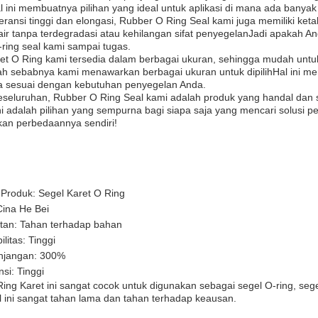
 ini membuatnya pilihan yang ideal untuk aplikasi di mana ada banyak 
leransi tinggi dan elongasi, Rubber O Ring Seal kami juga memiliki ket
ir tanpa terdegradasi atau kehilangan sifat penyegelanJadi apakah A
-ring seal kami sampai tugas.
ret O Ring kami tersedia dalam berbagai ukuran, sehingga mudah un
lah sebabnya kami menawarkan berbagai ukuran untuk dipilihHal ini
 sesuai dengan kebutuhan penyegelan Anda.
eseluruhan, Rubber O Ring Seal kami adalah produk yang handal dan
ini adalah pilihan yang sempurna bagi siapa saja yang mencari solusi 
kan perbedaannya sendiri!
Produk: Segel Karet O Ring
Cina He Bei
atan: Tahan terhadap bahan
ilitas: Tinggi
njangan: 300%
nsi: Tinggi
ing Karet ini sangat cocok untuk digunakan sebagai segel O-ring, sege
l ini sangat tahan lama dan tahan terhadap keausan.