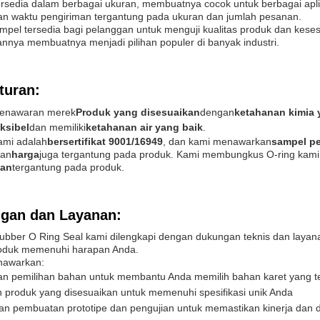
ersedia dalam berbagai ukuran, membuatnya cocok untuk berbagai apli
dan waktu pengiriman tergantung pada ukuran dan jumlah pesanan.
pel tersedia bagi pelanggan untuk menguji kualitas produk dan kesesua
nnya membuatnya menjadi pilihan populer di banyak industri.
turan:
enawaran merek
Produk yang disesuaikan
dengan
ketahanan kimia 
eksibel
dan memiliki
ketahanan air yang baik
.
ami adalah
bersertifikat 9001/16949
, dan kami menawarkan
sampel p
dan
harga
juga tergantung pada produk. Kami membungkus O-ring kami
man
tergantung pada produk.
gan dan Layanan:
ubber O Ring Seal kami dilengkapi dengan dukungan teknis dan laya
roduk memenuhi harapan Anda.
nawarkan:
an pemilihan bahan untuk membantu Anda memilih bahan karet yang te
 produk yang disesuaikan untuk memenuhi spesifikasi unik Anda
an pembuatan prototipe dan pengujian untuk memastikan kinerja dan 