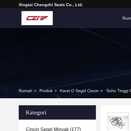
Xingtai Chengzhi Seals Co., Ltd.
Rum
Rumah
>
Produk
>
Karet O Segel Cincin
>
Suhu Tinggi 
Kategori
Cincin Segel Minyak
(177)