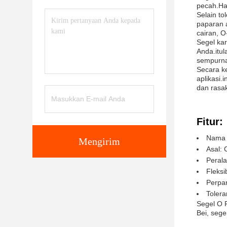
pecah.Hal
Selain to
paparan a
cairan, O
Segel ka
Anda.itu
sempurna
Secara k
aplikasi.
dan rasa
Fitur:
Nama 
Mengirim
Asal: 
Peral
Fleksib
Perpa
Tolera
Segel O R
Bei, sege