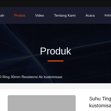
ah
Produk
Video
Tentang Kami
Acara
Indo
Produk
O Ring 30mm Resistensi Air kustomisasi
Suhu Ting
kustomisa