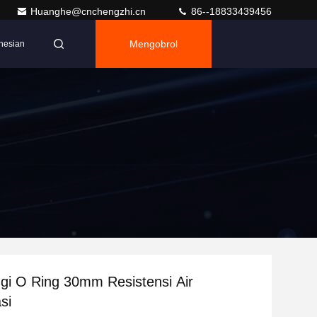
Huanghe@cnchengzhi.cn
86--18833439456
Mengobrol
nesian
gi O Ring 30mm Resistensi Air
si