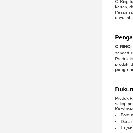
O-Ring t
karton, 
Pesan sam
daya taha
Penga
O-RING
p
sangat
fl
Produk k
produk, 
pengiri
Dukun
Produk R
setiap p
Kami me
Bantu
Desain
Layan