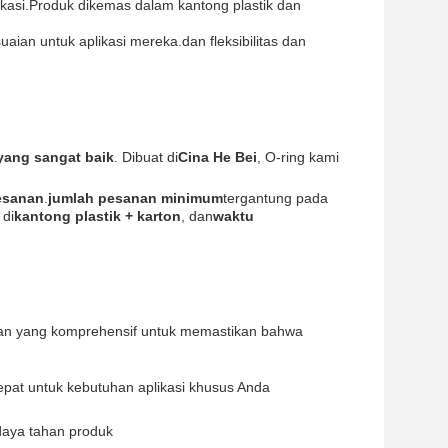
kasi.Produk dikemas dalam kantong plastik dan
ian untuk aplikasi mereka.dan fleksibilitas dan
yang sangat baik
. Dibuat di
Cina He Bei
, O-ring kami
esanan
.
jumlah pesanan minimum
tergantung pada
 di
kantong plastik + karton
, dan
waktu
nan yang komprehensif untuk memastikan bahwa
pat untuk kebutuhan aplikasi khusus Anda
daya tahan produk