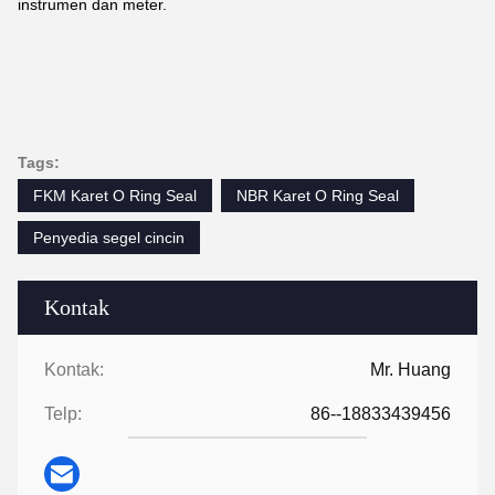
instrumen dan meter.
Tags:
FKM Karet O Ring Seal
NBR Karet O Ring Seal
Penyedia segel cincin
Kontak
Kontak:
Mr. Huang
Telp:
86--18833439456