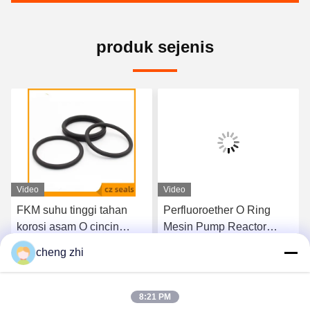
produk sejenis
Video
Video
FKM suhu tinggi tahan
Perfluoroether O Ring
korosi asam O cincin
Mesin Pump Reactor
Fluorine Sealing Element
Corrosion Resistant Ring
cheng zhi
Air laut
Karet
k
Dapatkan Harga Terbaik
Dapatkan Harga Terbaik
8:21 PM