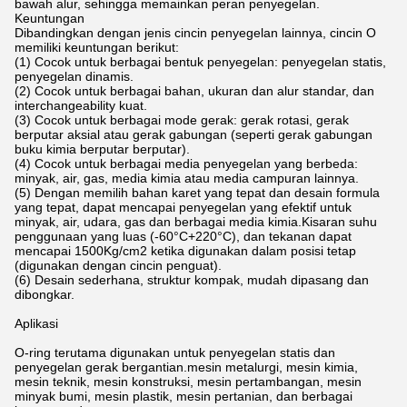
bawah alur, sehingga memainkan peran penyegelan.
Keuntungan
Dibandingkan dengan jenis cincin penyegelan lainnya, cincin O
memiliki keuntungan berikut:
(1) Cocok untuk berbagai bentuk penyegelan: penyegelan statis,
penyegelan dinamis.
(2) Cocok untuk berbagai bahan, ukuran dan alur standar, dan
interchangeability kuat.
(3) Cocok untuk berbagai mode gerak: gerak rotasi, gerak
berputar aksial atau gerak gabungan (seperti gerak gabungan
buku kimia berputar berputar).
(4) Cocok untuk berbagai media penyegelan yang berbeda:
minyak, air, gas, media kimia atau media campuran lainnya.
(5) Dengan memilih bahan karet yang tepat dan desain formula
yang tepat, dapat mencapai penyegelan yang efektif untuk
minyak, air, udara, gas dan berbagai media kimia.Kisaran suhu
penggunaan yang luas (-60°C+220°C), dan tekanan dapat
mencapai 1500Kg/cm2 ketika digunakan dalam posisi tetap
(digunakan dengan cincin penguat).
(6) Desain sederhana, struktur kompak, mudah dipasang dan
dibongkar.
Aplikasi
O-ring terutama digunakan untuk penyegelan statis dan
penyegelan gerak bergantian.mesin metalurgi, mesin kimia,
mesin teknik, mesin konstruksi, mesin pertambangan, mesin
minyak bumi, mesin plastik, mesin pertanian, dan berbagai