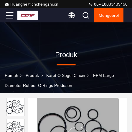
Huanghe@cnchengzhi.cn
86--18833439456
Mengobrol
Produk
Rumah
>
Produk
>
Karet O Segel Cincin
>
FPM Large
Diameter Rubber O Rings Produsen