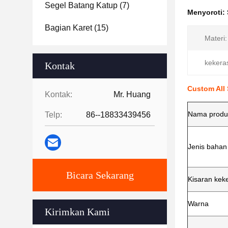
Segel Batang Katup
(7)
Menyoroti:
Bagian Karet
(15)
Materi:
kekera
Kontak
Custom All 
Kontak:
Mr. Huang
Nama produ
Telp:
86--18833439456
Jenis bahan
Bicara Sekarang
Kisaran kek
Warna
Kirimkan Kami