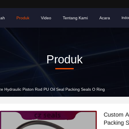
ah
Produk
Video
Tentang Kami
Acara
Indo
Produk
ze Hydraulic Piston Rod PU Oil Seal Packing Seals O Ring
Custom Al
Packing S