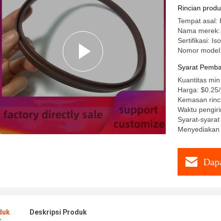
Rincian prod
Tempat asal: 
Nama merek:
Sertifikasi: I
Nomor model:
Syarat Pemba
Kuantitas min
Harga: $0.25
Kemasan rin
Waktu pengiri
Syarat-syara
Menyediakan
Dapa
duk
Deskripsi Produk