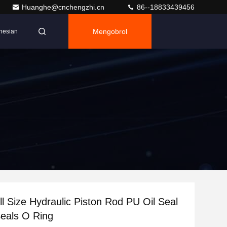
Huanghe@cnchengzhi.cn
86--18833439456
Mengobrol
nesian
l Size Hydraulic Piston Rod PU Oil Seal
eals O Ring