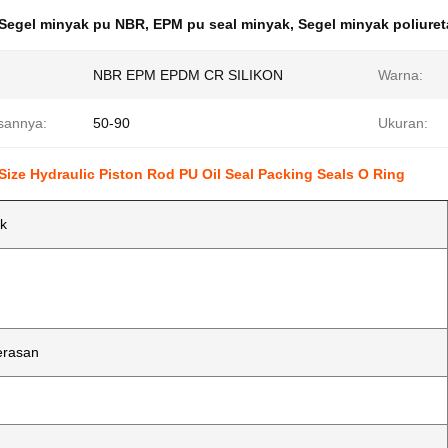
Segel minyak pu NBR
,
EPM pu seal minyak
,
Segel minyak poliure
NBR EPM EPDM CR SILIKON
Warna:
sannya:
50-90
Ukuran:
Size Hydraulic Piston Rod PU Oil Seal Packing Seals O Ring
k
erasan