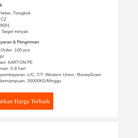
uk
Hebei, Tiongkok
 CZ
so9001
 Segel minyak
yaran & Pengiriman
 Order: 100 pcs
/pc
cian: KARTON PE
man: 5-8 hari
t pembayaran: L/C, T/T, Western Union, MoneyGram
 kemampuan: 30000KG/Minggu
tkan Harga Terbaik