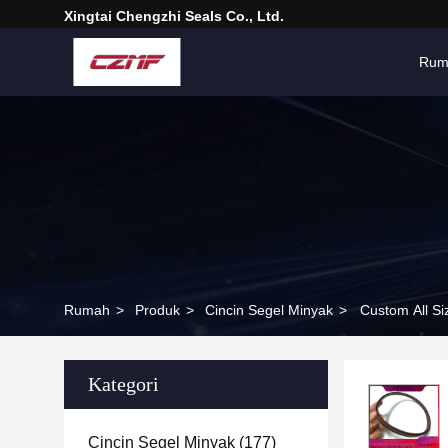
Xingtai Chengzhi Seals Co., Ltd.
Rum
Rumah
>
Produk
>
Cincin Segel Minyak
>
Custom All Si
Kategori
Cincin Segel Minyak
(177)