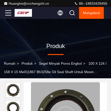
Huanghe@cnchengzhi.cn
86--18833439456
Mengobrol
Produk
Rumah
>
Produk
>
Segel Minyak Poros Engkol
>
100 X 124 /
158 X 15 Me011867 Bh3258e Oil Seal Shaft Untuk Mesin
Mitsubishi 4D31t 6D31t