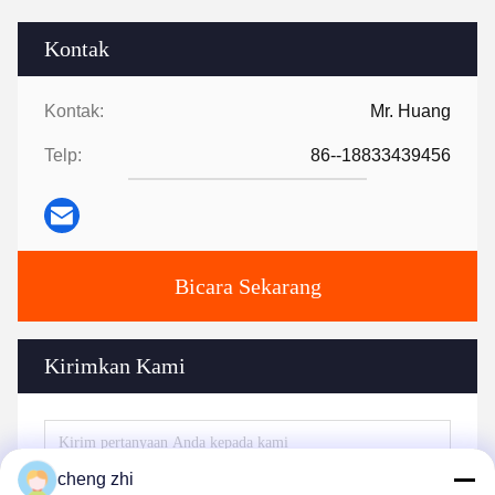
Kontak
Kontak:
Mr. Huang
Telp:
86--18833439456
Bicara Sekarang
Kirimkan Kami
cheng zhi