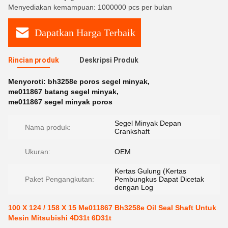
Menyediakan kemampuan: 1000000 pcs per bulan
Dapatkan Harga Terbaik
Rincian produk
Deskripsi Produk
Menyoroti:
bh3258e poros segel minyak
,
me011867 batang segel minyak
,
me011867 segel minyak poros
Segel Minyak Depan
Nama produk:
Crankshaft
Ukuran:
OEM
Kertas Gulung (Kertas
Paket Pengangkutan:
Pembungkus Dapat Dicetak
dengan Log
100 X 124 / 158 X 15 Me011867 Bh3258e Oil Seal Shaft Untuk
Mesin Mitsubishi 4D31t 6D31t