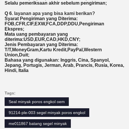
Selalu pemeriksaan akhir sebelum pengiriman;
Q 6
. layanan apa yang bisa kami berikan?
Syarat Pengiriman yang Diterima:
FOB,CFR,CIF,EXW,FCA,DDP,DDU,Pengiriman
Ekspres;
Mata uang pembayaran yang
diterima:USD,EUR,CAD,HKD,CNY;
Jenis Pembayaran yang Diterima:
T/T,MoneyGram,Kartu Kredit,PayPal,Western
Union,Duit;
Bahasa yang digunakan: Inggris, Cina, Spanyol,
Jepang, Portugis, Jerman, Arab, Prancis, Rusia, Korea,
Hindi, Italia
Tags:
Seal minyak poros engkol oem
91214-ple-003 segel minyak poros engkol
me011867 batang segel minyak