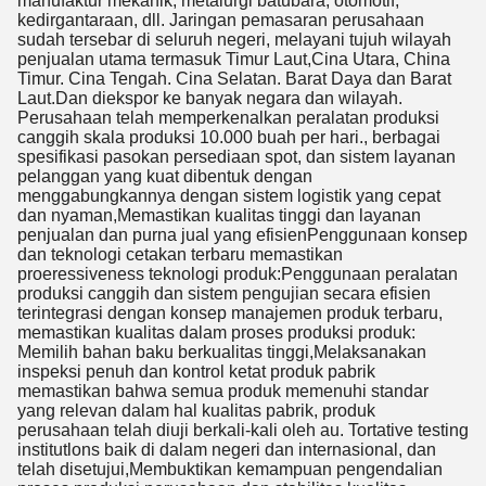
manufaktur mekanik, metalurgi batubara, otomotif,
kedirgantaraan, dll. Jaringan pemasaran perusahaan
sudah tersebar di seluruh negeri, melayani tujuh wilayah
penjualan utama termasuk Timur Laut,Cina Utara, China
Timur. Cina Tengah. Cina Selatan. Barat Daya dan Barat
Laut.Dan diekspor ke banyak negara dan wilayah.
Perusahaan telah memperkenalkan peralatan produksi
canggih skala produksi 10.000 buah per hari., berbagai
spesifikasi pasokan persediaan spot, dan sistem layanan
pelanggan yang kuat dibentuk dengan
menggabungkannya dengan sistem logistik yang cepat
dan nyaman,Memastikan kualitas tinggi dan layanan
Kirimkan
penjualan dan purna jual yang efisienPenggunaan konsep
dan teknologi cetakan terbaru memastikan
proeressiveness teknologi produk:Penggunaan peralatan
produksi canggih dan sistem pengujian secara efisien
terintegrasi dengan konsep manajemen produk terbaru,
memastikan kualitas dalam proses produksi produk:
Memilih bahan baku berkualitas tinggi,Melaksanakan
inspeksi penuh dan kontrol ketat produk pabrik
memastikan bahwa semua produk memenuhi standar
yang relevan dalam hal kualitas pabrik, produk
perusahaan telah diuji berkali-kali oleh au. Tortative testing
institutlons baik di dalam negeri dan internasional, dan
telah disetujui,Membuktikan kemampuan pengendalian