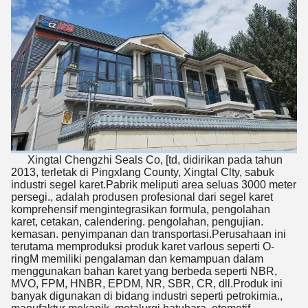
Xingtal Chengzhi Seals Co, [td, didirikan pada tahun
Tinggalkan pesan
2013, terletak di Pingxlang County, Xingtal Clty, sabuk
industri segel karet.Pabrik meliputi area seluas 3000 meter
Kami akan segera menghubungi
persegi., adalah produsen profesional dari segel karet
komprehensif mengintegrasikan formula, pengolahan
Anda kembali!
karet, cetakan, calendering. pengolahan, pengujian.
kemasan. penyimpanan dan transportasi.Perusahaan ini
terutama memproduksi produk karet varlous seperti O-
ringM memiliki pengalaman dan kemampuan dalam
menggunakan bahan karet yang berbeda seperti NBR,
MVO, FPM, HNBR, EPDM, NR, SBR, CR, dll.Produk ini
banyak digunakan di bidang industri seperti petrokimia.,