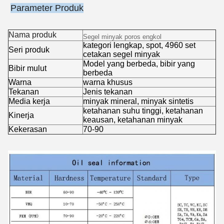
Parameter Produk
Nama produk
Segel minyak poros engkol
kategori lengkap, spot, 4960 set
Seri produk
cetakan segel minyak
Model yang berbeda, bibir yang
Bibir mulut
berbeda
Warna
warna khusus
Tekanan
Jenis tekanan
Media kerja
minyak mineral, minyak sintetis
ketahanan suhu tinggi, ketahanan
Kinerja
keausan, ketahanan minyak
Kekerasan
70-90