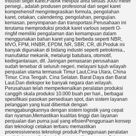
industri segel karet.Pabrik meliputi area seluas 3000 meter
persegi., adalah produsen profesional dari segel karet
komprehensif mengintegrasikan formula, pengolahan
karet, cetakan, calendering. pengolahan, pengujian.
kemasan. penyimpanan dan transportasi.Perusahaan ini
terutama memproduksi produk karet varlous seperti O-
ringM memiliki pengalaman dan kemampuan dalam
menggunakan bahan karet yang berbeda seperti NBR,
MVO, FPM, HNBR, EPDM, NR, SBR, CR, dll.Produk ini
banyak digunakan di bidang industri seperti petrokimia.,
manufaktur mekanik, metalurgi batubara, otomotif,
kedirgantaraan, dll. Jaringan pemasaran perusahaan
sudah tersebar di seluruh negeri, melayani tujuh wilayah
penjualan utama termasuk Timur Laut,Cina Utara, China
Timur. Cina Tengah. Cina Selatan. Barat Daya dan Barat
Laut.Dan diekspor ke banyak negara dan wilayah.
Perusahaan telah memperkenalkan peralatan produksi
canggih skala produksi 10.000 buah per hari., berbagai
spesifikasi pasokan persediaan spot, dan sistem layanan
pelanggan yang kuat dibentuk dengan
menggabungkannya dengan sistem logistik yang cepat
dan nyaman,Memastikan kualitas tinggi dan layanan
penjualan dan purna jual yang efisienPenggunaan konsep
dan teknologi cetakan terbaru memastikan
proeressiveness teknologi produk:Penggunaan peralatan