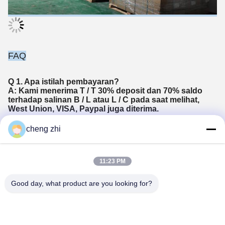
FAQ
Q 1. Apa istilah pembayaran?
A: Kami menerima T / T 30% deposit dan 70% saldo
terhadap salinan B / L atau L / C pada saat melihat,
West Union, VISA, Paypal juga diterima.
cheng zhi
P 2. Berapa waktu lead normal untuk pesanan produk?
A: Rata-rata waktu untuk prototipe / artikel pertama
adalah 1-2 minggu, jika alat yang terlibat, waktu untuk
11:23 PM
alat produksi adalah 10 hari, rata-rata waktu produksi
setelah persetujuan sampel adalah 2-3 minggu.
Good day, what product are you looking for?
Q3. Apa kemasan standar Anda?
A: Semua barang akan dikemas dengan kotak karton
dan dimuat dengan palet.