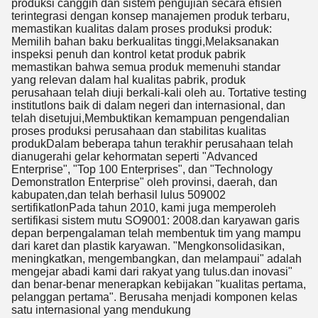
produksi canggih dan sistem pengujian secara efisien
terintegrasi dengan konsep manajemen produk terbaru,
memastikan kualitas dalam proses produksi produk:
Memilih bahan baku berkualitas tinggi,Melaksanakan
inspeksi penuh dan kontrol ketat produk pabrik
memastikan bahwa semua produk memenuhi standar
yang relevan dalam hal kualitas pabrik, produk
perusahaan telah diuji berkali-kali oleh au. Tortative testing
institutlons baik di dalam negeri dan internasional, dan
telah disetujui,Membuktikan kemampuan pengendalian
proses produksi perusahaan dan stabilitas kualitas
produkDalam beberapa tahun terakhir perusahaan telah
dianugerahi gelar kehormatan seperti "Advanced
Enterprise", "Top 100 Enterprises", dan "Technology
Demonstratlon Enterprise" oleh provinsi, daerah, dan
kabupaten,dan telah berhasil lulus 509002
sertifikatlonPada tahun 2010, kami juga memperoleh
sertifikasi sistem mutu SO9001: 2008.dan karyawan garis
depan berpengalaman telah membentuk tim yang mampu
dari karet dan plastik karyawan. "Mengkonsolidasikan,
meningkatkan, mengembangkan, dan melampaui" adalah
mengejar abadi kami dari rakyat yang tulus.dan inovasi"
dan benar-benar menerapkan kebijakan "kualitas pertama,
pelanggan pertama". Berusaha menjadi komponen kelas
satu internasional yang mendukung