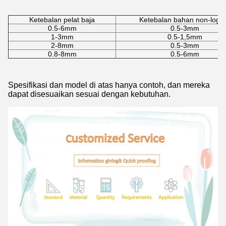
Ketebalan pelat baja
Ketebalan bahan non-log
0.5-6mm
0.5-3mm
1-3mm
0.5-1,5mm
2-8mm
0.5-3mm
0.8-8mm
0.5-6mm
Tinggalkan pesan
Spesifikasi dan model di atas hanya contoh, dan mereka
dapat disesuaikan sesuai dengan kebutuhan.
Kami akan segera menghubungi
Anda kembali!