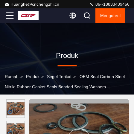
Huanghe@cnchengzhi.cn
86--18833439456
Mengobrol
Produk
Rumah
>
Produk
>
Segel Terikat
>
OEM Seal Carbon Steel
Nitrile Rubber Gasket Seals Bonded Sealing Washers