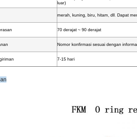
luar)
merah, kuning, biru, hitam, dll. Dapat 
erasan
70 derajat ~ 90 derajat
anan
Nomor konfirmasi sesuai dengan informas
giriman
7-15 hari
ian