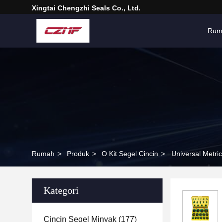
Xingtai Chengzhi Seals Co., Ltd.
Rum
Rumah
>
Produk
>
O Kit Segel Cincin
>
Universal Metri
Kategori
Cincin Segel Minyak
(177)