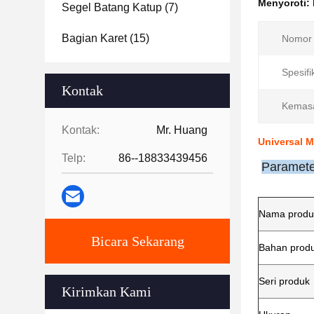
Menyoroti:
Segel Batang Katup
(7)
Bagian Karet
(15)
Nomor 
Spesifi
Kontak
Kemas
Kontak:
Mr. Huang
Universal M
Telp:
86--18833439456
Paramete
Nama produ
Bicara Sekarang
Bahan prod
Seri produk
Kirimkan Kami