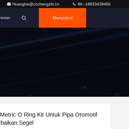
Huanghe@cnchengzhi.cn
86--18833439456
Mengobrol
nesian
 Metric O Ring Kit Untuk Pipa Otomotif
baikan Segel