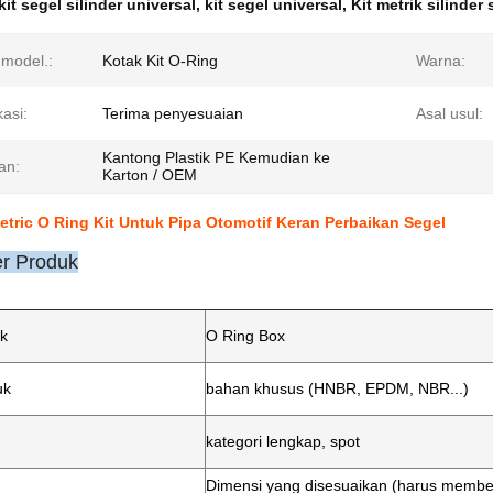
kit segel silinder universal
,
kit segel universal
,
Kit metrik silinder 
model.:
Kotak Kit O-Ring
Warna:
kasi:
Terima penyesuaian
Asal usul:
Kantong Plastik PE Kemudian ke
an:
Karton / OEM
etric O Ring Kit Untuk Pipa Otomotif Keran Perbaikan Segel
r Produk
k
O Ring Box
uk
bahan khusus (HNBR, EPDM, NBR...)
kategori lengkap, spot
Dimensi yang disesuaikan (harus member