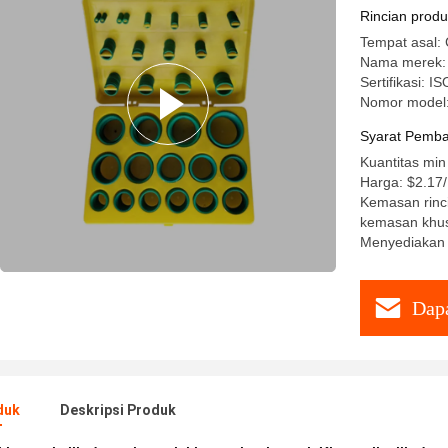
Rincian prod
Tempat asal: 
Nama merek
Sertifikasi: I
Nomor model
Syarat Pemba
Kuantitas min
Harga: $2.17
Kemasan rinci
kemasan khus
Menyediakan
Dapa
duk
Deskripsi Produk