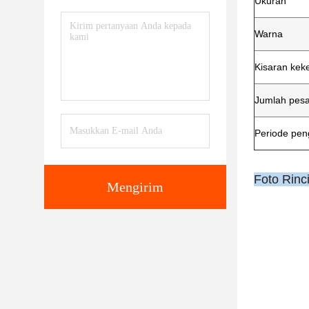
Ukuran
Warna
Kisaran kek
Jumlah pes
Periode pen
Foto Rinc
Mengirim