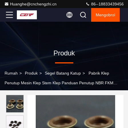
Huanghe@cnchengzhi.cn
86--18833439456
Mengobrol
Produk
Rumah
>
Produk
>
Segel Batang Katup
>
Pabrik Klep
Penutup Mesin Klep Stem Klep Panduan Penutup NBR FKM
Karet Kerangka Oil Seal