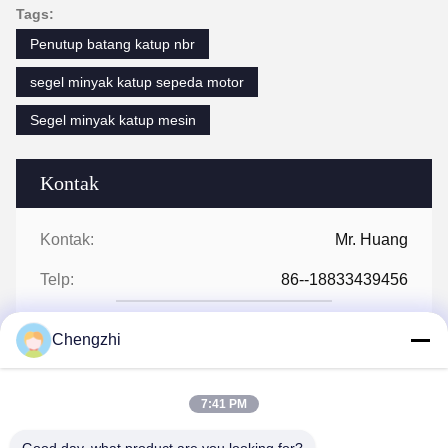
Tags:
Penutup batang katup nbr
segel minyak katup sepeda motor
Segel minyak katup mesin
Kontak
Kontak:
Mr. Huang
Telp:
86--18833439456
Chengzhi
Bicara Sekarang
7:41 PM