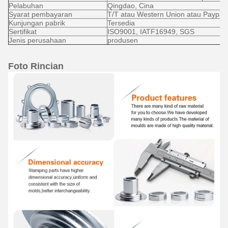
Pelabuhan
Qingdao, Cina
Syarat pembayaran
T/T atau Western Union atau Paypal
Kunjungan pabrik
Tersedia
Sertifikat
ISO9001, IATF16949, SGS
Jenis perusahaan
produsen
Foto Rincian