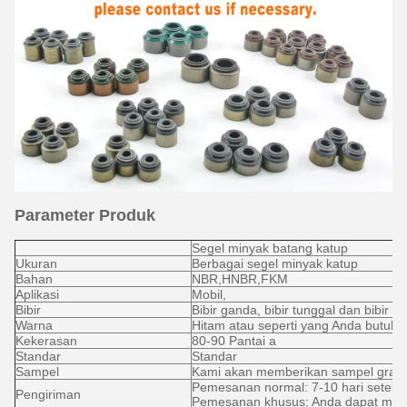
Parameter Produk
Segel minyak batang katup
Ukuran
Berbagai segel minyak katup
Bahan
NBR,HNBR,FKM
Aplikasi
Mobil,
Bibir
Bibir ganda, bibir tunggal dan bibir te
Warna
Hitam atau seperti yang Anda butuhk
Kekerasan
80-90 Pantai a
Standar
Standar
Sampel
Kami akan memberikan sampel grati
Pemesanan normal: 7-10 hari setela
Pengiriman
Pemesanan khusus: Anda dapat men