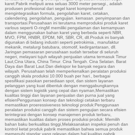
Kami akan segera menghubungi
karet.Pabrik meliputi area seluas 3000 meter persegi., adalah
produsen profesional dari segel karet komprehensif
Anda kembali!
mengintegrasikan formula, pengolahan karet, cetakan,
calendering. pengolahan, pengujian. kemasan. penyimpanan dan
transportasi.Perusahaan ini terutama memproduksi produk karet
varlous seperti O-ringM memiliki pengalaman dan kemampuan
dalam menggunakan bahan karet yang berbeda seperti NBR,
MVO, FPM, HNBR, EPDM, NR, SBR, CR, dll.Produk ini banyak
digunakan di bidang industri seperti petrokimia., manufaktur
mekanik, metalurgi batubara, otomotif, kedirgantaraan, dll.
Jaringan pemasaran perusahaan sudah tersebar di seluruh
negeri, melayani tujuh wilayah penjualan utama termasuk Timur
Laut,Cina Utara, China Timur. Cina Tengah. Cina Selatan. Barat
Daya dan Barat Laut.Dan diekspor ke banyak negara dan
wilayah. Perusahaan telah memperkenalkan peralatan produksi
canggih skala produksi 10.000 buah per hari., berbagai
spesifikasi pasokan persediaan spot, dan sistem layanan
pelanggan yang kuat dibentuk dengan menggabungkannya
dengan sistem logistik yang cepat dan nyaman,Memastikan
kualitas tinggi dan layanan penjualan dan purna jual yang
efisienPenggunaan konsep dan teknologi cetakan terbaru
memastikan proeressiveness teknologi produk:Penggunaan
peralatan produksi canggih dan sistem pengujian secara efisien
terintegrasi dengan konsep manajemen produk terbaru,
Kirimkan
memastikan kualitas dalam proses produksi produk: Memilih
bahan baku berkualitas tinggi,Melaksanakan inspeksi penuh dan
kontrol ketat produk pabrik memastikan bahwa semua produk
memenuhi standar yang relevan dalam hal kualitas pabrik,